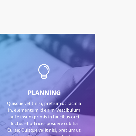

PLANNING
Quisque velit nisi, pretium ut lacinia
in, elementum id enim. Vestibulum
ante ipsum primis in faucibus orci
luctus et ultrices posuere cubilia
Curae; Quisque velit nisi, pretium ut