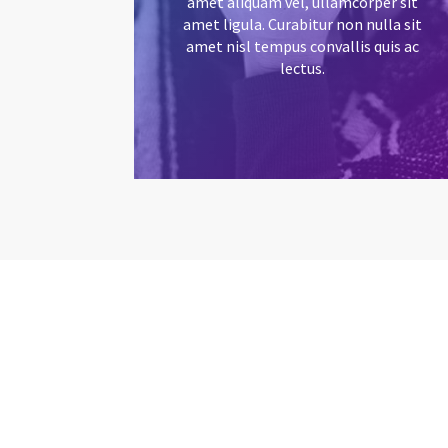
amet aliquam vel, ullamcorper sit
amet ligula. Curabitur non nulla sit
amet nisl tempus convallis quis ac
lectus.