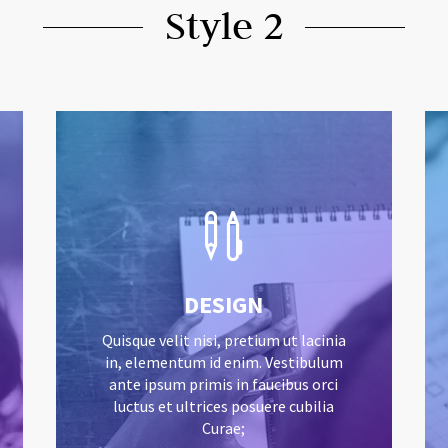
Style 2

DESIGN
Quisque velit nisi, pretium ut lacinia
in, elementum id enim. Vestibulum
ante ipsum primis in faucibus orci
luctus et ultrices posuere cubilia
Curae;