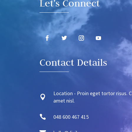
Let's Connect
Contact Details
Location - Proin eget tortor risus. C

amet nisl.

048 600 467 415