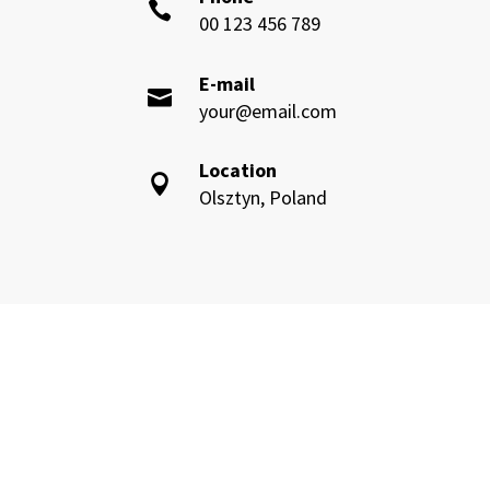

00 123 456 789
E-mail

your@email.com
Location

Olsztyn, Poland