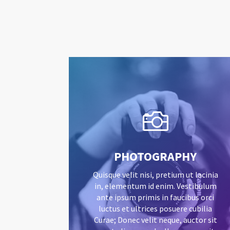

PHOTOGRAPHY
Quisque velit nisi, pretium ut lacinia
in, elementum id enim. Vestibulum
ante ipsum primis in faucibus orci
luctus et ultrices posuere cubilia
Curae; Donec velit neque, auctor sit