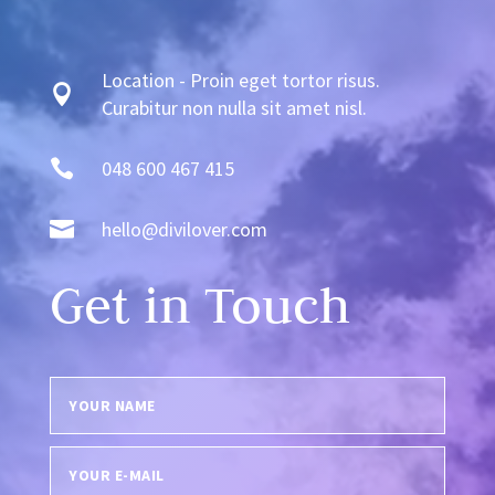
Location - Proin eget tortor risus.

Curabitur non nulla sit amet nisl.

048 600 467 415

hello@divilover.com
Get in Touch