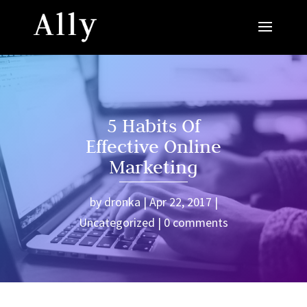
5 Habits Of
Effective Online
Marketing
by
dronka
Apr 22, 2017
Uncategorized
0 comments