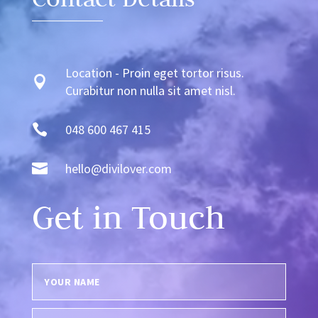
Location - Proin eget tortor risus.

Curabitur non nulla sit amet nisl.

048 600 467 415

hello@divilover.com
Get in Touch