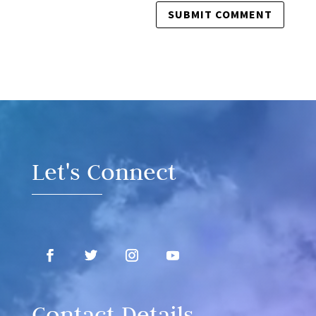
Video
Player
Let's Connect
Contact Details